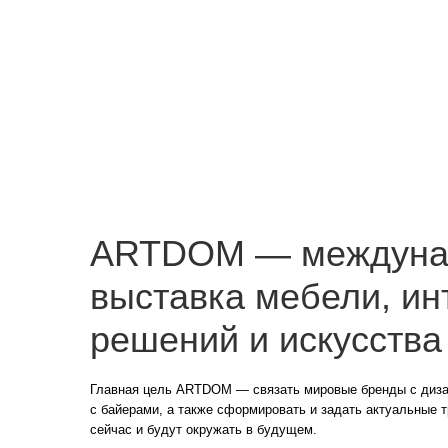
ARTDOM — междунаро
выставка мебели, инте
решений и искусства
Главная цель ARTDOM — связать мировые бренды с дизайнерами,
с байерами, а также сформировать и задать актуальные тренды, ч
сейчас и будут окружать в будущем.
Темой ARTDOM 2026 станет Sense Sensory — исследование дизай
пяти чувств. Все коллаборации года предложат гостям опыт, зад
осязание, обоняние, вкус, зрение и слух.
Получите личное пригл