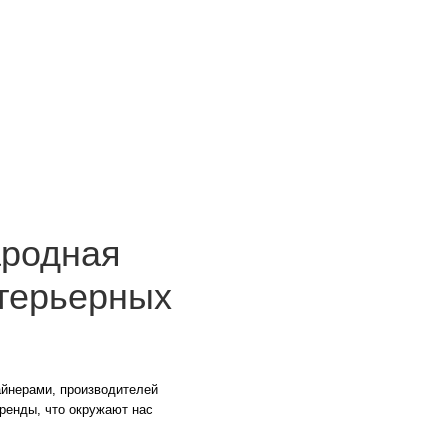
дная
рьерных
 производителей
то окружают нас
на через призму
ействующий
ашение