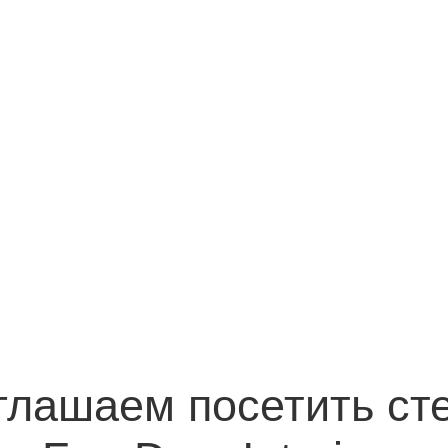
ашаем посетить стенды
FreeDom Interiors
 мы представляем ведущие итальянские фабрики
у
ые
ния