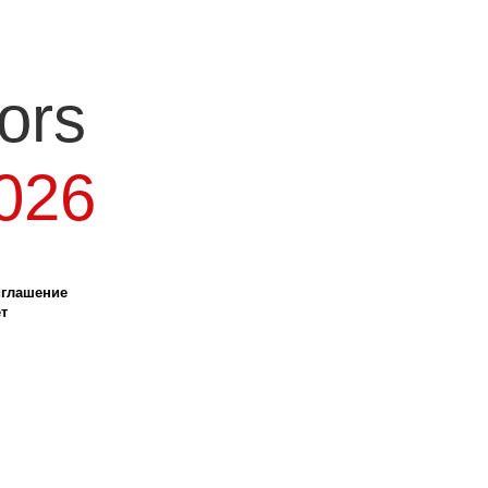
s
6
ие