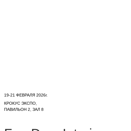
19-21 ФЕВРАЛЯ 2026г.
КРОКУС ЭКСПО,
ПАВИЛЬОН 2, ЗАЛ 8
FreeDom Interiors
на
ARTDOM 2026
Дизайнерская мебель, свет, декор