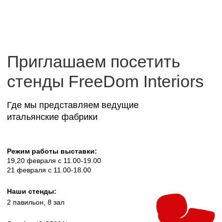
Наши стенды:
2 павильон, 8 зал
Cassina
*8/C5301*
Italamp/Monography
*8/F5503*
Bonaldo
*8/F5504*
Мебельная фабрика, положившая начало промышленному
дизайну в Италии, с 50-х годов выпускает культовые изделия,