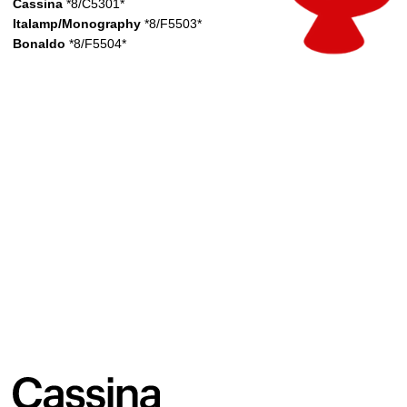
разработанные ведущими международными дизайнерами
и архитекторами. Компания Cassina, ориентированная
на исследования и инновации, сочетает в себе технологии
и многовековое ремесленное мастерство. Сейчас некоторые
модели Cassina являются частью экспозиций ведущих
мировых музеев современного искусства.